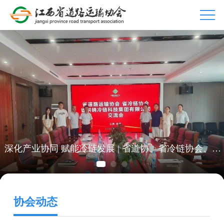
省道路运输协会傅友华会长一行赴江西开联数字科技有限公司走访交流
深化产业协同 赋能冷链发展 | 省道协、省冷链协会、省供销冷链科技集团座谈交流
深化产业协同 赋能冷链发展 | 省道协、省冷链协会、省供销冷链科技集团座谈交流
省交通运输厅赴省道路运输协会调研座谈 协会“连
省交通运输厅赴省道路运输协会调研座谈 协会“连
协会动态